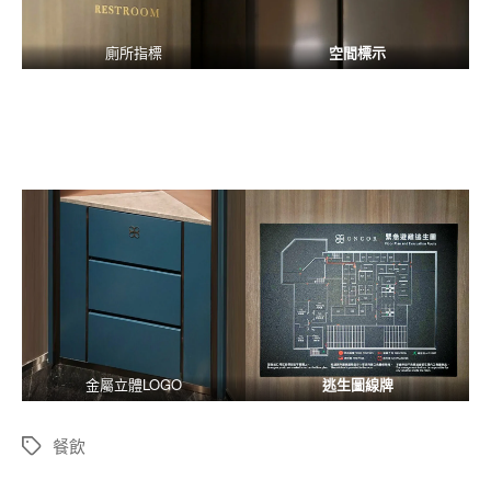
廁所指標
空間標示
金屬立體LOGO
逃生圖線牌
餐飲