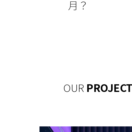
月？
OUR
PROJEC