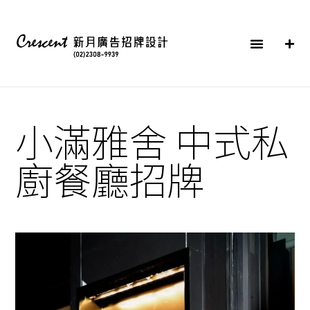
小滿雅舍 中式私
廚餐廳招牌