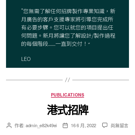
"您無需了解任何招牌製作專業知識，新
月廣告的客戶支援專家將引導您完成所
有必要步驟。您可以就您的項目提出任
何問題。新月將讓您了解設計/製作過程
的每個階段......一直到交付！״
LEO
PUBLICATIONS
港式招牌
作者:
admin_e82k49ei
16 6 月, 2022
尚無留言