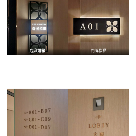
包廂燈箱
門牌指標