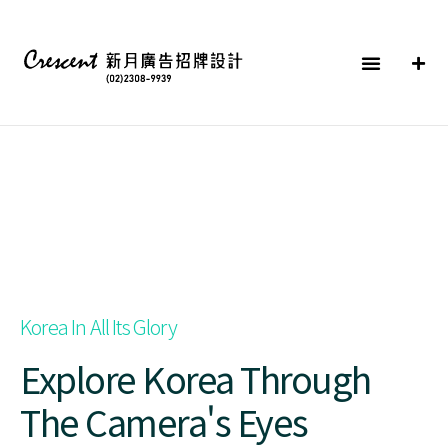
Korea In All Its Glory
Explore Korea Through
The Camera's Eyes