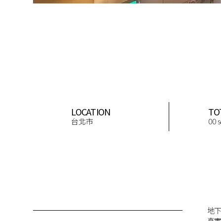
LOCATION
TO
台北市
00 
地
慮
真實地
髮椅，