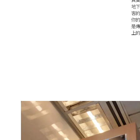
地
也
客的注意。 選擇易讀
你
是傳
上的