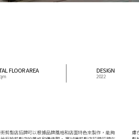
TAL FLOOR AREA
DESIGN
sqm
2022
下街剪髮店招牌可以根據品牌風格和店面特色來製作，能夠
在招牌上加入一些與理髮有關的圖片或圖標，例如剪刀、理
反映剪髮店的風格和價值觀。 嘗試讓剪髮店招牌招牌在
以增加視覺吸引力。 選擇一個能引起注意的色彩，同時