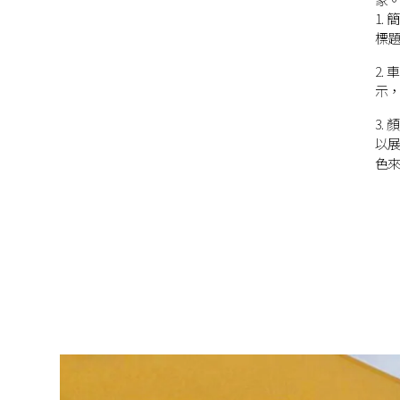
1.
標
2.
示
3.
以
色