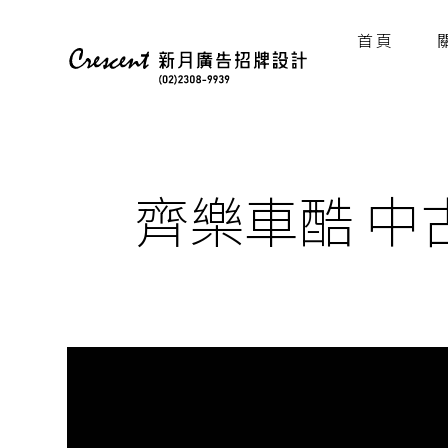
首 頁
齊樂車酷 中