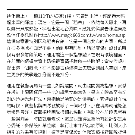
迪化街上，一棟110年的紅磚洋樓，它曾是米行，經歷過大稻
埕米業的輝煌；現在，它是一間「稻舍」，依然每天碾米，再
以鮮米煮成熟飯，料理出道地台灣味。感謝麥傑廣告陳進東總
監信任委託製作http://www.magic868.com.tw/web/home.asp
這個專案很特別因為稻舍食館，它是一個台北市的古蹟，所以
在很多場域裡面是不能，動到現有限制，所以麥傑在設計的時
候有很多前段策略，運用讓這一個指標融入在現有環境裡面，
在前面的選擇材質上透過跟寶藝招牌做一些瞭解；當麥傑設計
提出這一個概念，在不影響古蹟結構上怎麼做到融入空間，產
生更多的美學是加分而不是扣分。
運用在餐廳現場有一些比如說隔間，就由隔間變為指標，麥傑
在設計上隔間運用一些比如說男女廁意象，是有立體甚至有切
割的透過光源打法，讓指標是清楚的是優美的，麥傑設計在現
場時候，寶藝招牌團隊就放樣了三個尺寸，那在現場就確認怎
麼樣是最好，寶藝招牌團隊很細心協助，有助於在前段思考有
一些誤判第一時間就能修改，這是很難得因為所有設計都是用
心委託，麥傑設計單位讓，執行出來作品忠於原創，比例大小
指引的效果有沒達到，這就是麥傑設計信賴寶藝招牌團隊提供