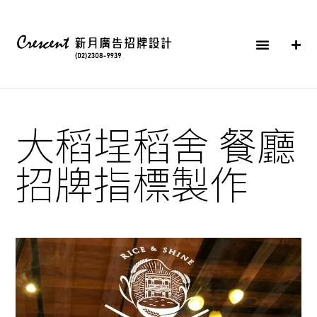
大稻埕稻舍 餐廳
招牌指標製作