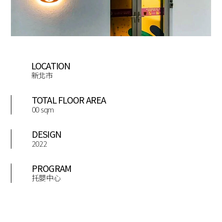
LOCATION
新北市
TOTAL FLOOR AREA
00 sqm
DESIGN
2022
PROGRAM
托嬰中心