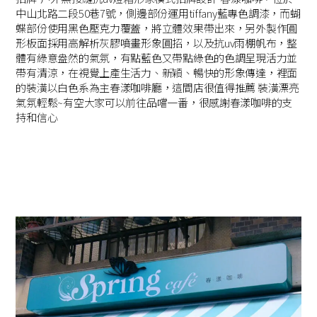
中山北路二段50巷7號，側邊部份運用tiffany藍專色調漆，而蝴
蝶部份使用黑色壓克力覆蓋，將立體效果帶出來，另外製作圓
形板面採用高解析灰膠噴畫形象圓招，以及抗uv雨棚帆布，整
體有綠意盎然的氣氛，有點藍色又帶點綠色的色調呈現活力並
帶有清涼，在視覺上產生活力、新穎、暢快的形象傳達，裡面
的裝潢以白色系為主春漾咖啡廳，這間店很值得推薦 裝潢漂亮
氣氛輕鬆~有空大家可以前往品嚐一番，很感謝春漾咖啡的支
持和信心