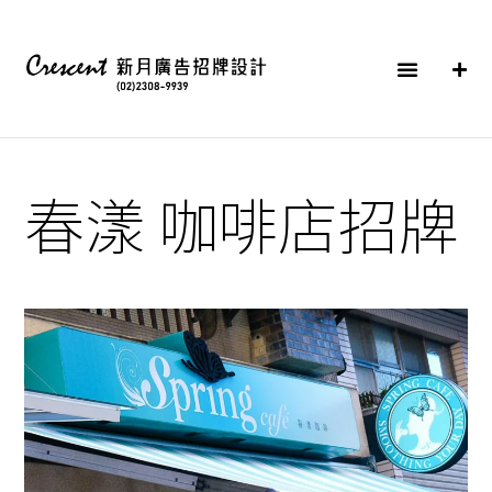
春漾 咖啡店招牌