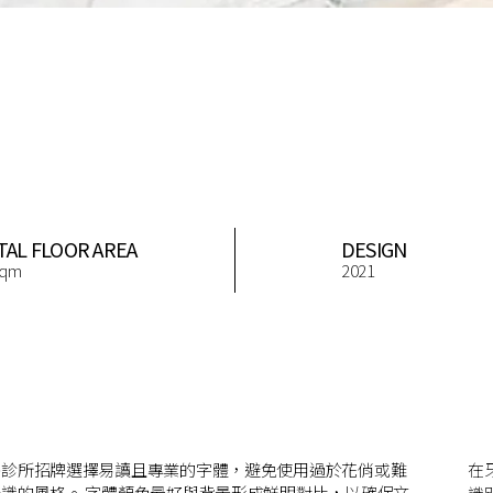
TAL FLOOR AREA
DESIGN
sqm
2021
醫診所招牌選擇易讀且專業的字體，避免使用過於花俏或難
在
辨識的風格。 字體顏色最好與背景形成鮮明對比，以確保文