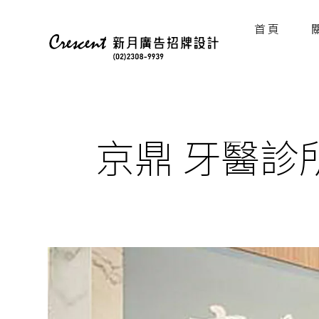
首 頁
京鼎 牙醫診