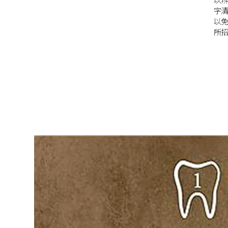
字
以
所